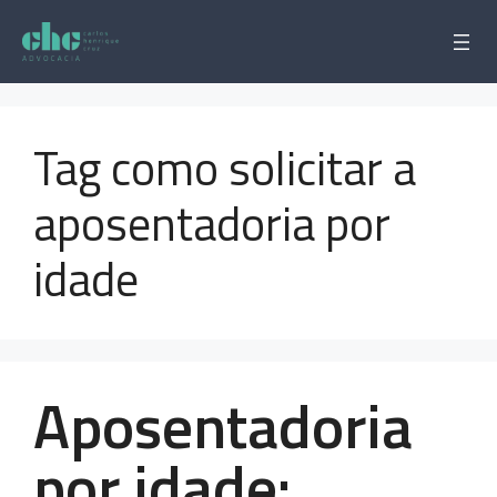
Pular
para
o
conteúdo
Tag como solicitar a
aposentadoria por
idade
Aposentadoria
por idade: