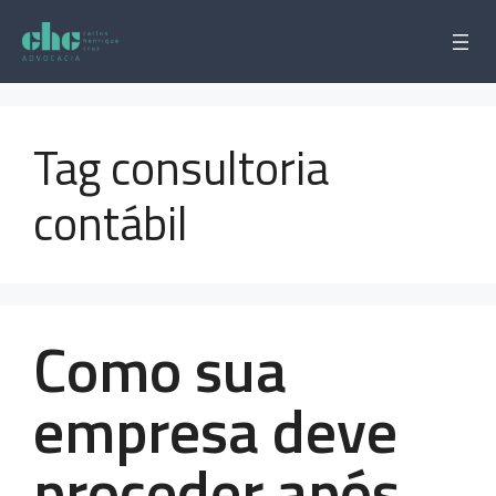
Pular
para
o
conteúdo
Tag consultoria
contábil
Como sua
empresa deve
proceder após