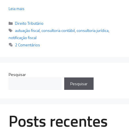
Leia mais
Categorias
Direito Tributário
Tags
autuação fiscal
,
consultoria contábil
,
consultoria jurídica
,
notificação fiscal
2 Comentários
Pesquisar
Pesquisar
Posts recentes