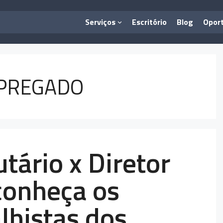
Serviços
Escritório
Blog
Opor
MPREGADO
utário x Diretor
conheça os
alhistas dos