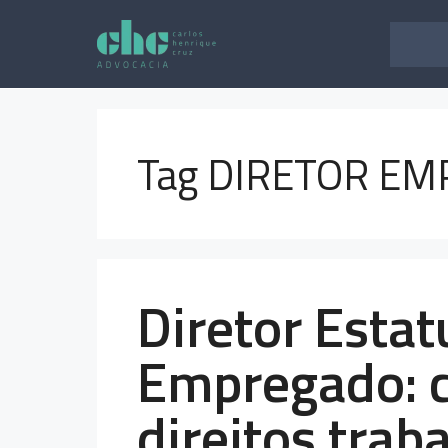
Pular
para
o
conteúdo
Tag DIRETOR E
Diretor Estat
Empregado: 
direitos trab