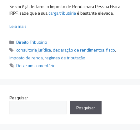
Se você já declarou o Imposto de Renda para Pessoa Física –
IRPF, sabe que a sua
carga tributária
é bastante elevada.
Leia mais
Categorias
Direito Tributário
Tags
consultoria jurídica
,
declaração de rendimentos
,
fisco
,
imposto de renda
,
regimes de tributação
Deixe um comentário
Pesquisar
Pesquisar