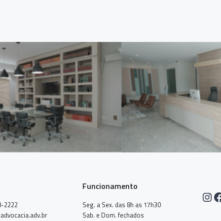
Funcionamento
Ins
F
8-2222
Seg. a Sex. das 8h as 17h30
advocacia.adv.br
Sab. e Dom. fechados