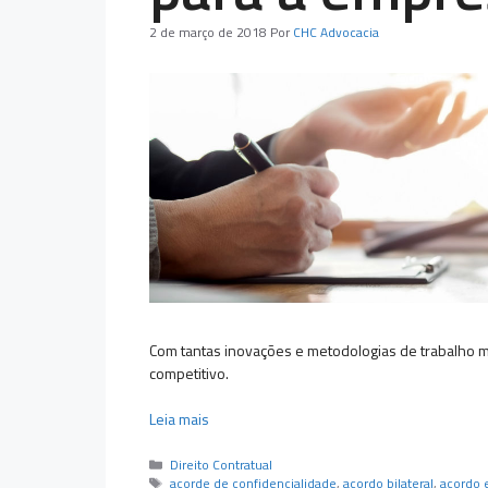
2 de março de 2018
Por
CHC Advocacia
Com tantas inovações e metodologias de trabalho 
competitivo.
Leia mais
Categorias
Direito Contratual
Tags
acorde de confidencialidade
,
acordo bilateral
,
acordo 