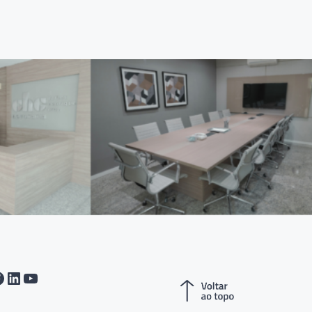
tagram
acebook
LinkedIn
Youtube