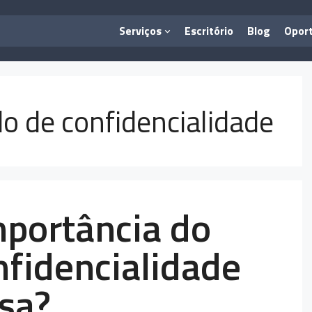
Serviços
Escritório
Blog
Opor
do de confidencialidade
mportância do
nfidencialidade
sa?