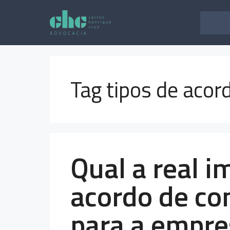
Pular
para
o
conteúdo
Tag tipos de acor
Qual a real i
acordo de co
para a empre