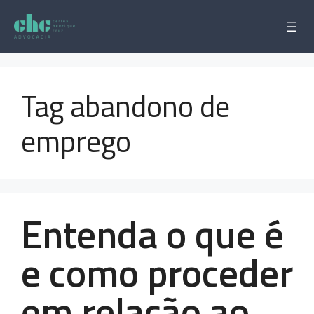
Pular
para
o
conteúdo
Tag abandono de
emprego
Entenda o que é
e como proceder
em relação ao