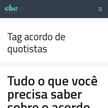
Pular
para
o
conteúdo
Tag acordo de
quotistas
Tudo o que você
precisa saber
sobre o acordo