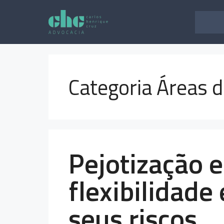
Pular
para
o
conteúdo
Categoria Áreas d
Pejotização e
flexibilidade
seus riscos