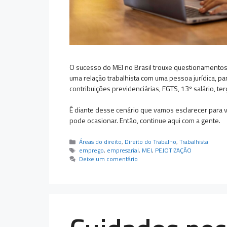
O sucesso do MEI no Brasil trouxe questionamentos s
uma relação trabalhista com uma pessoa jurídica, pa
contribuições previdenciárias, FGTS, 13º salário, te
É diante desse cenário que vamos esclarecer para v
pode ocasionar. Então, continue aqui com a gente.
Categorias
Áreas do direito
,
Direito do Trabalho
,
Trabalhista
Tags
emprego
,
empresarial
,
MEI
,
PEJOTIZAÇÃO
Deixe um comentário