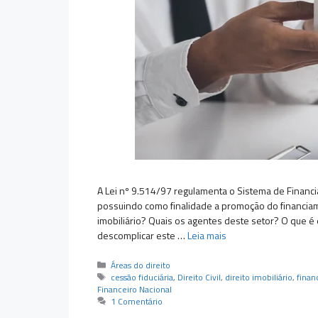
A Lei nº 9.514/97 regulamenta o Sistema de Financiam
possuindo como finalidade a promoção do financia
imobiliário? Quais os agentes deste setor? O que é
descomplicar este …
Leia mais
Categorias
Áreas do direito
Tags
cessão fiduciária
,
Direito Civil
,
direito imobiliário
,
fina
Financeiro Nacional
1 Comentário