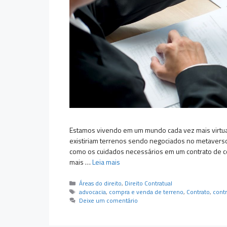
Estamos vivendo em um mundo cada vez mais virtual!
existiriam terrenos sendo negociados no metaverso
como os cuidados necessários em um contrato de c
mais …
Leia mais
Categorias
Áreas do direito
,
Direito Contratual
Tags
advocacia
,
compra e venda de terreno
,
Contrato
,
cont
Deixe um comentário