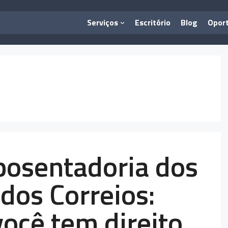
Serviços
Escritório
Blog
Opor
posentadoria dos
dos Correios:
ocê tem direito.