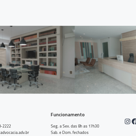
Funcionamento
Ins
F
8-2222
Seg. a Sex. das 8h as 17h30
advocacia.adv.br
Sab. e Dom. fechados