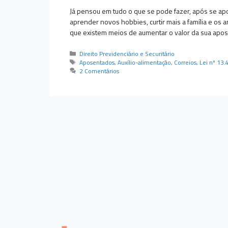
Já pensou em tudo o que se pode fazer, após se ap
aprender novos hobbies, curtir mais a família e os 
que existem meios de aumentar o valor da sua apose
Categorias
Direito Previdenciário e Securitário
Tags
Aposentados
,
Auxílio-alimentação
,
Correios
,
Lei nº 13
2 Comentários