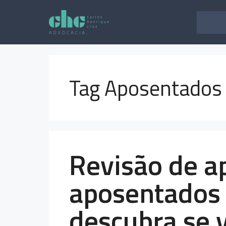
Pular
para
o
conteúdo
Tag Aposentados
Revisão de a
aposentados 
descubra se v