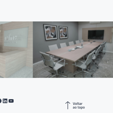
tagram
acebook
LinkedIn
Youtube