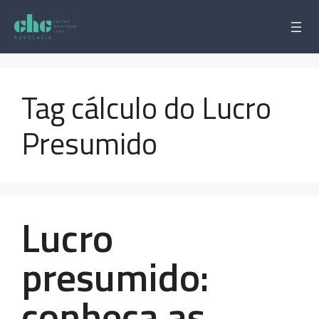
Pular
para
o
conteúdo
Tag cálculo do Lucro
Presumido
Lucro
presumido:
conheça as