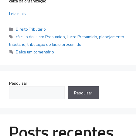
caixa da organização.
Leia mais
Categorias
Direito Tributário
Tags
cálculo do Lucro Presumido
,
Lucro Presumido
,
planejamento
tributário
,
tributação de lucro presumido
Deixe um comentário
Pesquisar
Pesquisar
Posts recentes