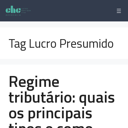
Pular
para
o
conteúdo
Tag Lucro Presumido
Regime
tributário: quais
os principais