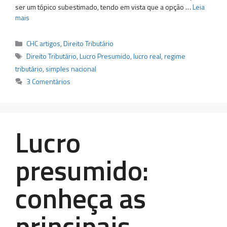
ser um tópico subestimado, tendo em vista que a opção …
Leia
mais
Categorias
CHC artigos
,
Direito Tributário
Tags
Direito Tributário
,
Lucro Presumido
,
lucro real
,
regime
tributário
,
simples nacional
3 Comentários
Lucro
presumido:
conheça as
principais