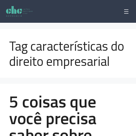
Pular
para
o
conteúdo
Tag características do
direito empresarial
5 coisas que
você precisa
saber sobre