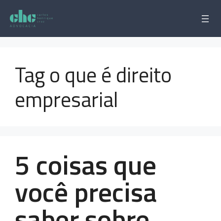
Pular
para
o
conteúdo
Tag o que é direito
empresarial
5 coisas que
você precisa
saber sobre