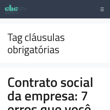
Pular
para
o
conteúdo
Tag cláusulas
obrigatórias
Contrato social
da empresa: 7
erros que você