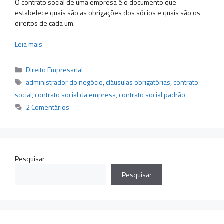
O contrato social de uma empresa é o documento que
estabelece quais são as obrigações dos sócios e quais são os
direitos de cada um.
Leia mais
Categorias
Direito Empresarial
Tags
administrador do negócio
,
cláusulas obrigatórias
,
contrato
social
,
contrato social da empresa
,
contrato social padrão
2 Comentários
Pesquisar
Pesquisar