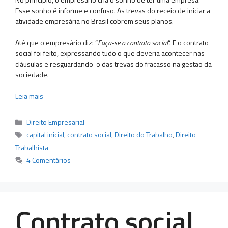
Esse sonho é informe e confuso. As trevas do receio de iniciar a
atividade empresária no Brasil cobrem seus planos.
Até que o empresário diz: “
Faça-se o contrato social
“. E o contrato
social foi feito, expressando tudo o que deveria acontecer nas
cláusulas e resguardando-o das trevas do fracasso na gestão da
sociedade.
Leia mais
Categorias
Direito Empresarial
Tags
capital inicial
,
contrato social
,
Direito do Trabalho
,
Direito
Trabalhista
4 Comentários
Contrato social