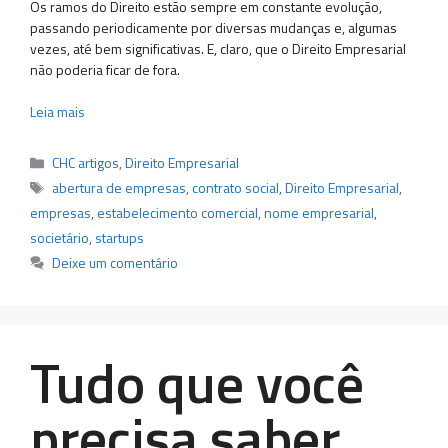
Os ramos do Direito estão sempre em constante evolução,
passando periodicamente por diversas mudanças e, algumas
vezes, até bem significativas. E, claro, que o Direito Empresarial
não poderia ficar de fora.
Leia mais
Categorias
CHC artigos
,
Direito Empresarial
Tags
abertura de empresas
,
contrato social
,
Direito Empresarial
,
empresas
,
estabelecimento comercial
,
nome empresarial
,
societário
,
startups
Deixe um comentário
Tudo que você
precisa saber