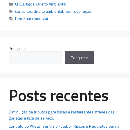
Categorias
CHC artigos
,
Direito Ambiental
Tags
conceitos
,
direito ambiental
,
leis
,
respiração
Deixe um comentário
Pesquisar
Pesquisar
Posts recentes
Diminuição de tributos para bares e restaurantes através das
gorjetas e taxa de serviço.
Contrato do Atleta infantil no Futebol: Riscos e Requisitos para a