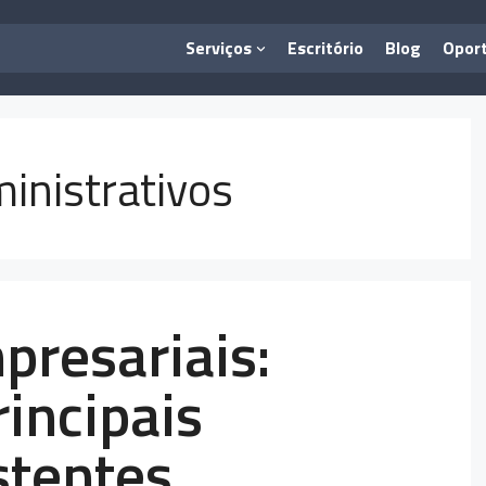
Serviços
Escritório
Blog
Opor
inistrativos
presariais:
incipais
stentes