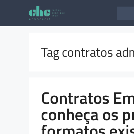
Pular
para
o
conteúdo
Tag contratos adm
Contratos Em
conheça os pr
formatos exi