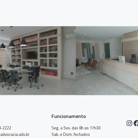
Funcionamento
Ins
F
8-2222
Seg. a Sex. das 8h as 17h30
advocacia.adv.br
Sab. e Dom. fechados