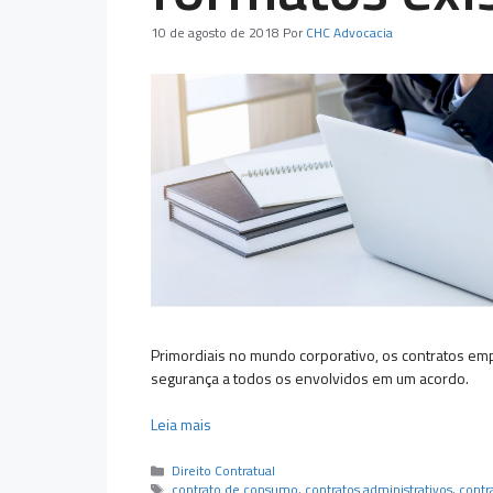
10 de agosto de 2018
Por
CHC Advocacia
Primordiais no mundo corporativo, os contratos empr
segurança a todos os envolvidos em um acordo.
Leia mais
Categorias
Direito Contratual
Tags
contrato de consumo
,
contratos administrativos
,
contr