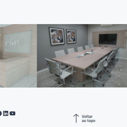
tagram
acebook
LinkedIn
Youtube