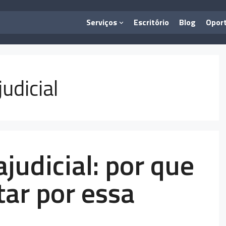
Serviços
Escritório
Blog
Opor
judicial
ajudicial: por que
tar por essa