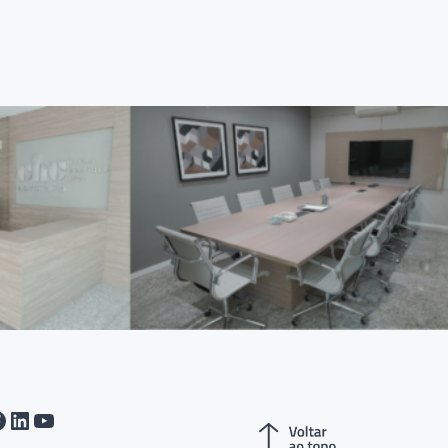
tagram
acebook
LinkedIn
Youtube