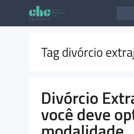
Pular
para
o
conteúdo
Tag divórcio extra
Divórcio Extr
você deve op
modalidade