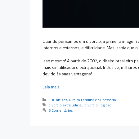
Quando pensamos em divórcio, a primeira imagem qu
internos e externos, e dificuldade. Mas, sabia que 
Isso mesmo! A partir de 2007, o direito brasileiro 
mais simplificado: o extrajudicial. Inclusive, milhar
devido às suas vantagens!
Leia mais
Categorias
CHC artigos
,
Direito Familiar e Sucessório
Tags
divórcio extrajudicial
,
divórcio litigioso
6 Comentários