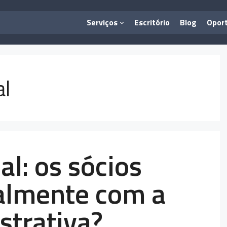
Serviços
Escritório
Blog
Opor
al
al: os sócios
almente com a
strativa?