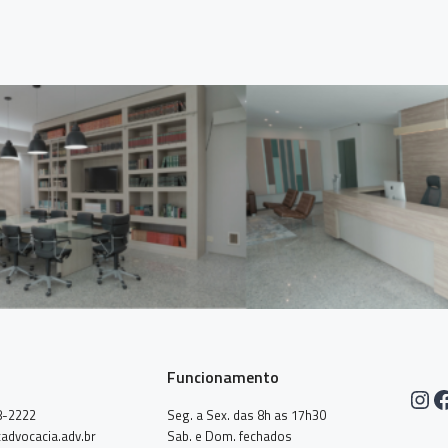
Funcionamento
Ins
F
8-2222
Seg. a Sex. das 8h as 17h30
advocacia.adv.br
Sab. e Dom. fechados