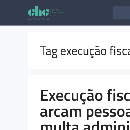
Pular
para
o
conteúdo
Tag execução fisc
Execução fisc
arcam pesso
multa admini