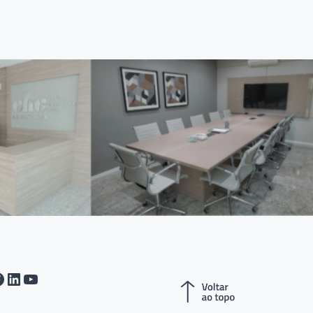
tagram
acebook
LinkedIn
Youtube