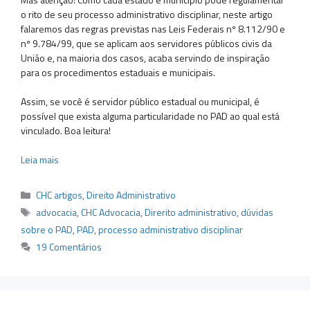
o rito de seu processo administrativo disciplinar, neste artigo
falaremos das regras previstas nas Leis Federais nº 8.112/90 e
nº 9.784/99, que se aplicam aos servidores públicos civis da
União e, na maioria dos casos, acaba servindo de inspiração
para os procedimentos estaduais e municipais.
Assim, se você é servidor público estadual ou municipal, é
possível que exista alguma particularidade no PAD ao qual está
vinculado. Boa leitura!
Leia mais
Categorias
CHC artigos
,
Direito Administrativo
Tags
advocacia
,
CHC Advocacia
,
Direrito administrativo
,
dúvidas
sobre o PAD
,
PAD
,
processo administrativo disciplinar
19 Comentários