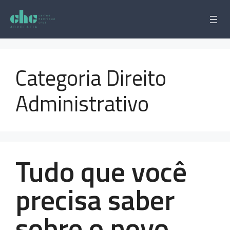
Pular
para
o
conteúdo
Categoria Direito
Administrativo
Tudo que você
precisa saber
sobre o novo