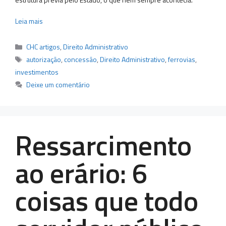
Leia mais
Categorias
CHC artigos
,
Direito Administrativo
Tags
autorização
,
concessão
,
Direito Administrativo
,
ferrovias
,
investimentos
Deixe um comentário
Ressarcimento
ao erário: 6
coisas que todo