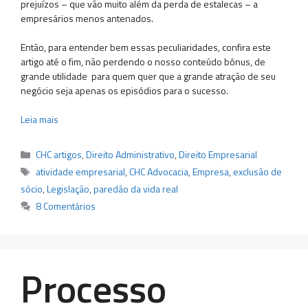
prejuízos – que vão muito além da perda de estalecas – a
empresários menos antenados.
Então, para entender bem essas peculiaridades, confira este
artigo até o fim, não perdendo o nosso conteúdo bônus, de
grande utilidade para quem quer que a grande atração de seu
negócio seja apenas os episódios para o sucesso.
Leia mais
Categorias
CHC artigos
,
Direito Administrativo
,
Direito Empresarial
Tags
atividade empresarial
,
CHC Advocacia
,
Empresa
,
exclusão de
sócio
,
Legislação
,
paredão da vida real
8 Comentários
Processo