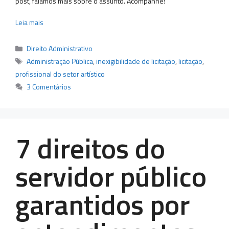
post, falamos mais sobre o assunto. Acompanhe!
Leia mais
Categorias
Direito Administrativo
Tags
Administração Pública
,
inexigibilidade de licitação
,
licitação
,
profissional do setor artístico
3 Comentários
7 direitos do
servidor público
garantidos por