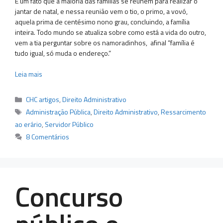
É um fato que a maioria das famílias se reúnem para realizar o
jantar de natal, e nessa reunião vem o tio, o primo, a vovó,
aquela prima de centésimo nono grau, concluindo, a família
inteira. Todo mundo se atualiza sobre como está a vida do outro,
vem a tia perguntar sobre os namoradinhos, afinal “família é
tudo igual, só muda o endereço.”
Leia mais
Categorias
CHC artigos
,
Direito Administrativo
Tags
Administração Pública
,
Direito Administrativo
,
Ressarcimento
ao erário
,
Servidor Público
8 Comentários
Concurso