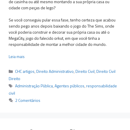
de casinha ou até mesmo montando a sua própria casa ou
cidade com peças de lego?
Se você conseguiu pular essa fase, tenho certeza que acabou
sendo pego anos depois baixando o jogo do The Sims, onde
você poderia construir e decorar sua própria casa ou até o
MegaCity, jogo do falecido orkut, em que você tinha a
responsabilidade de montar a melhor cidade do mundo.
Leia mais
Categorias
CHC artigos
,
Direito Administrativo
,
Direito Civil
,
Direito Civil
Direito
Tags
Administração Pública
,
Agentes públicos
,
responsabilidade
civil
2 Comentários