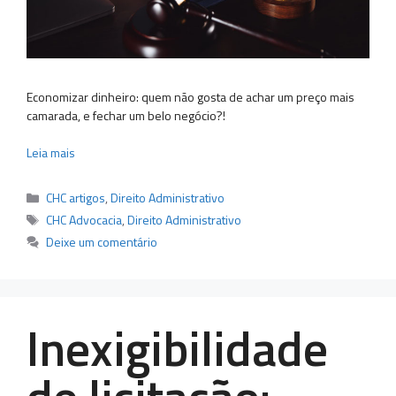
Economizar dinheiro: quem não gosta de achar um preço mais
camarada, e fechar um belo negócio?!
Leia mais
Categorias
CHC artigos
,
Direito Administrativo
Tags
CHC Advocacia
,
Direito Administrativo
Deixe um comentário
Inexigibilidade