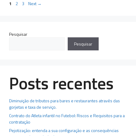
Page
Page
Page
1
2
3
Next
→
Pesquisar
Pesquisar
Posts recentes
Diminuição de tributos para bares e restaurantes através das
gorjetas e taxa de serviço.
Contrato do Atleta infantil no Futebol: Riscos e Requisitos para a
contratação
Pejotização: entenda a sua configuração e as consequências