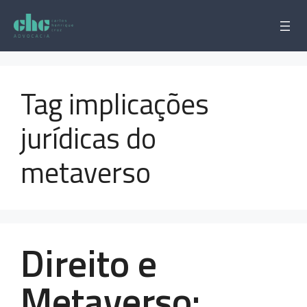
Pular
para
o
conteúdo
Tag implicações
jurídicas do
metaverso
Direito e
Metaverso: