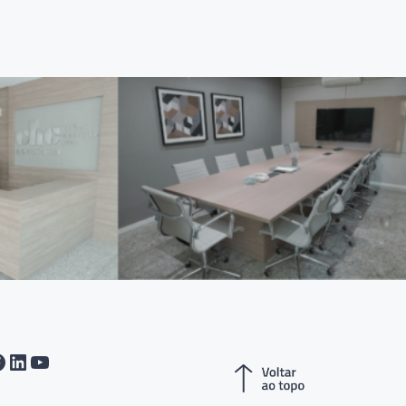
tagram
acebook
LinkedIn
Youtube