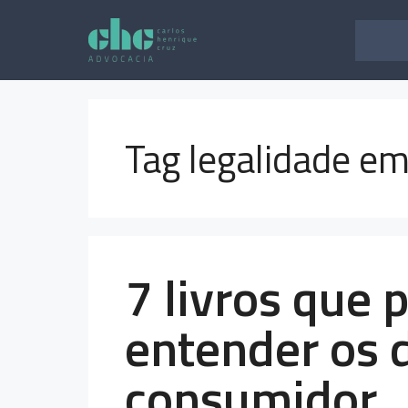
Pular
para
o
conteúdo
Tag legalidade em
7 livros que
entender os d
consumidor