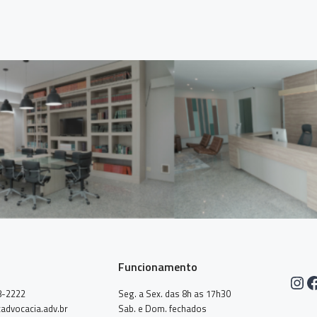
Funcionamento
Ins
F
8-2222
Seg. a Sex. das 8h as 17h30
advocacia.adv.br
Sab. e Dom. fechados