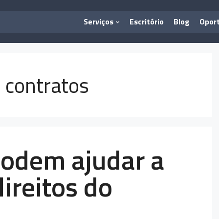
Serviços
Escritório
Blog
Opor
 contratos
 podem ajudar a
ireitos do