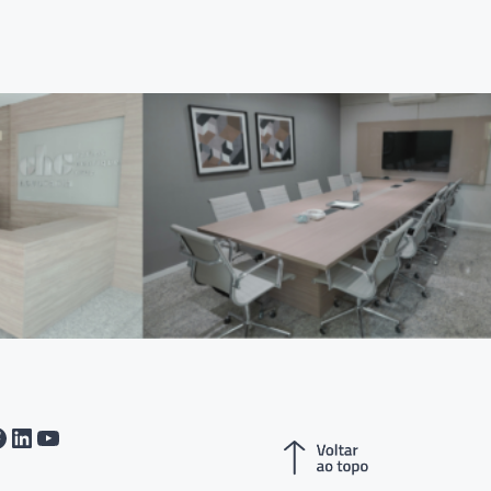
tagram
acebook
LinkedIn
Youtube