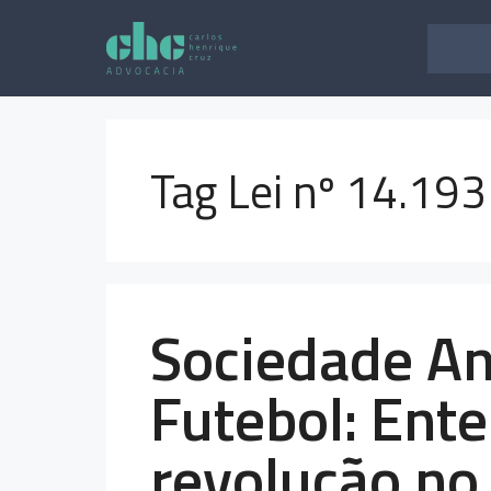
Pular
para
o
conteúdo
Tag Lei nº 14.193
Sociedade A
Futebol: Ent
revolução no