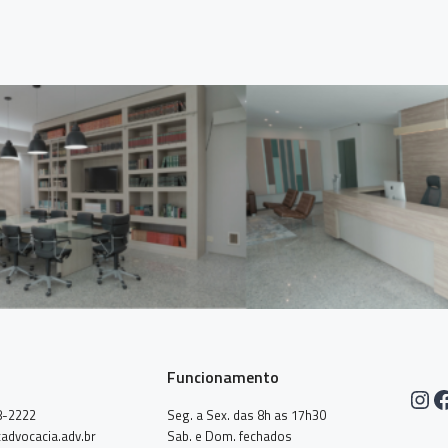
Funcionamento
Ins
F
8-2222
Seg. a Sex. das 8h as 17h30
advocacia.adv.br
Sab. e Dom. fechados