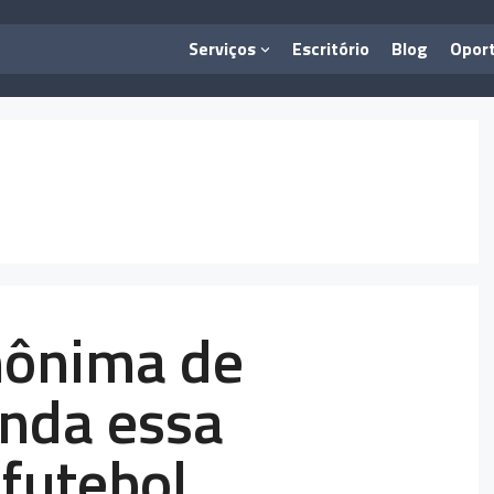
Serviços
Escritório
Blog
Opor
nônima de
enda essa
 futebol