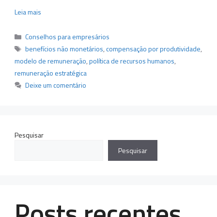
Leia mais
Categorias
Conselhos para empresários
Tags
benefícios não monetários
,
compensação por produtividade
,
modelo de remuneração
,
política de recursos humanos
,
remuneração estratégica
Deixe um comentário
Pesquisar
Pesquisar
Posts recentes