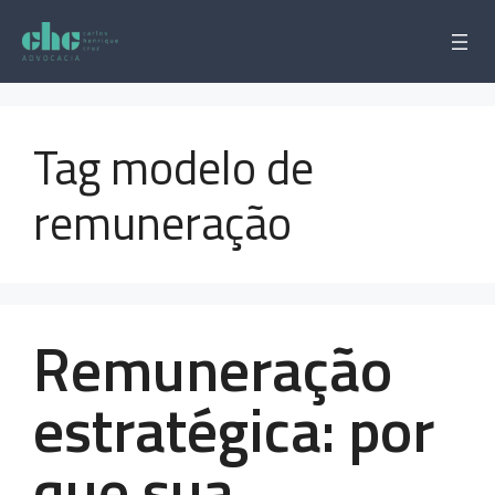
Pular
para
o
conteúdo
Tag modelo de
remuneração
Remuneração
estratégica: por
que sua