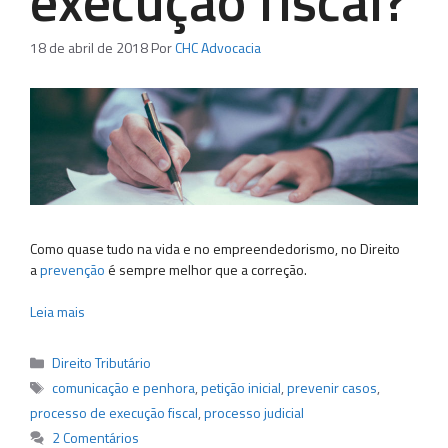
execução fiscal?
18 de abril de 2018
Por
CHC Advocacia
Como quase tudo na vida e no empreendedorismo, no Direito
a
prevenção
é sempre melhor que a correção.
Leia mais
Categorias
Direito Tributário
Tags
comunicação e penhora
,
petição inicial
,
prevenir casos
,
processo de execução fiscal
,
processo judicial
2 Comentários