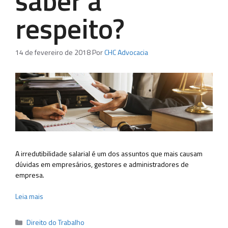
saber a
respeito?
14 de fevereiro de 2018
Por
CHC Advocacia
A irredutibilidade salarial é um dos assuntos que mais causam
dúvidas em empresários, gestores e administradores de
empresa.
Leia mais
Categorias
Direito do Trabalho