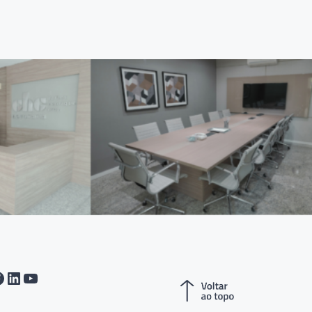
tagram
acebook
LinkedIn
Youtube