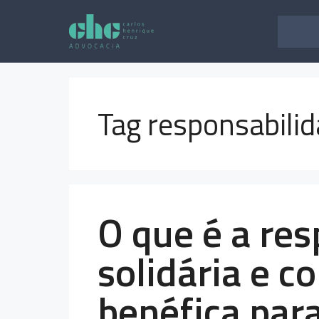
Pular
para
o
conteúdo
Tag responsabilid
O que é a re
solidária e c
benéfica par