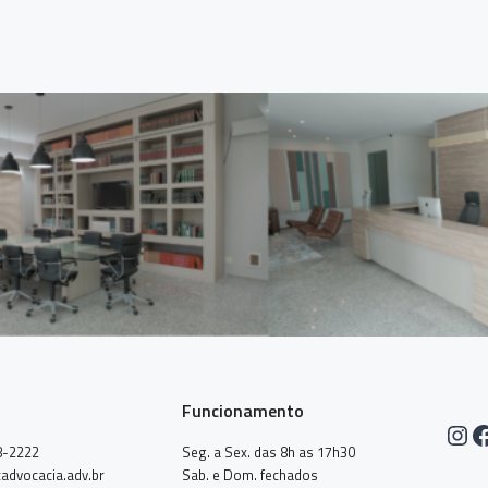
Funcionamento
Ins
F
8-2222
Seg. a Sex. das 8h as 17h30
advocacia.adv.br
Sab. e Dom. fechados