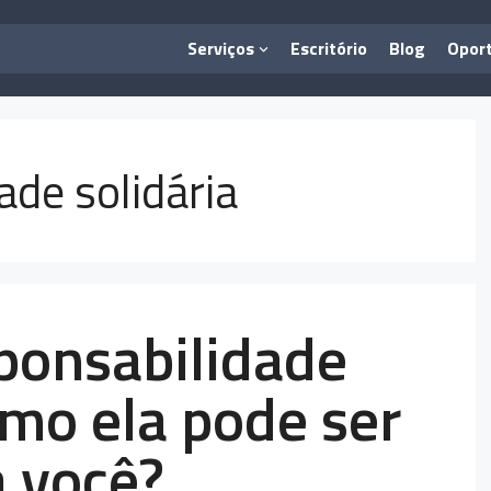
Serviços
Escritório
Blog
Opor
ade solidária
sponsabilidade
omo ela pode ser
a você?