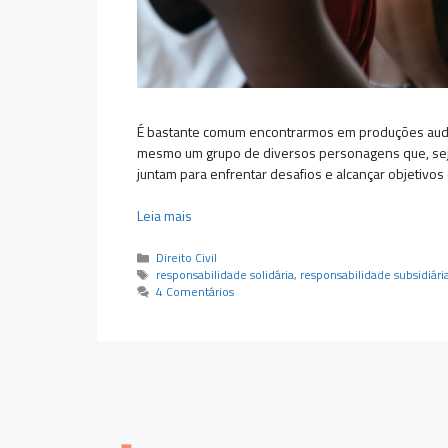
É bastante comum encontrarmos em produções audiov
mesmo um grupo de diversos personagens que, seja
juntam para enfrentar desafios e alcançar objetivo
Leia mais
Categorias
Direito Civil
Tags
responsabilidade solidária
,
responsabilidade subsidiári
4 Comentários