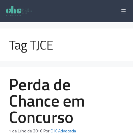
Pular
para
o
conteúdo
Tag TJCE
Perda de
Chance em
Concurso
1 de julho de 2016
Por
CHC Advocacia