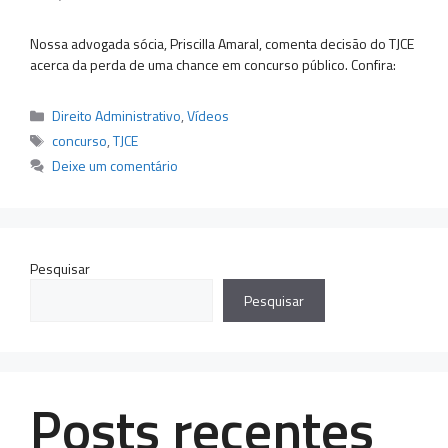
Nossa advogada sócia, Priscilla Amaral, comenta decisão do TJCE
acerca da perda de uma chance em concurso público. Confira:
Categorias
Direito Administrativo
,
Vídeos
Tags
concurso
,
TJCE
Deixe um comentário
Pesquisar
Pesquisar
Posts recentes