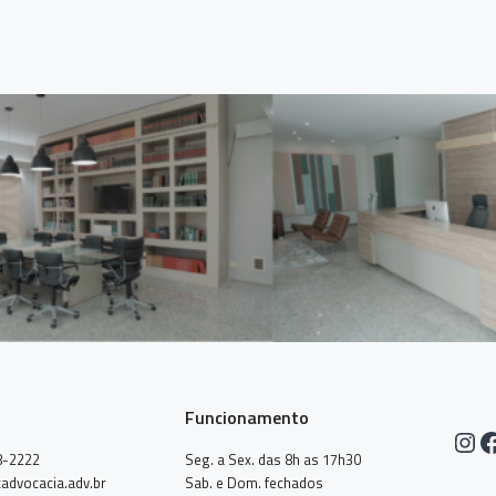
Funcionamento
Ins
F
8-2222
Seg. a Sex. das 8h as 17h30
advocacia.adv.br
Sab. e Dom. fechados