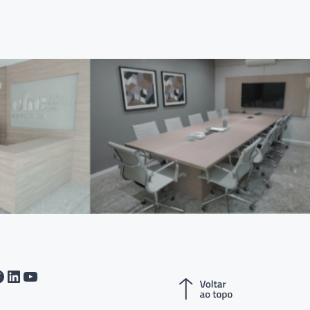
tagram
acebook
LinkedIn
Youtube