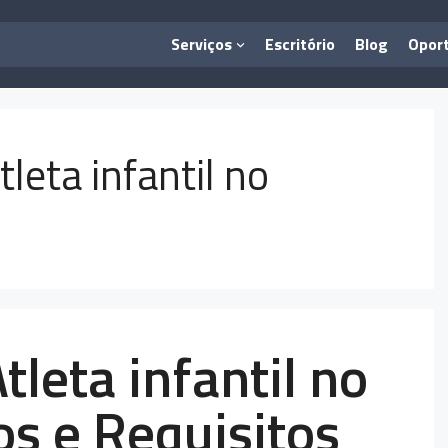
Serviços
Escritório
Blog
Opor
leta infantil no
tleta infantil no
os e Requisitos