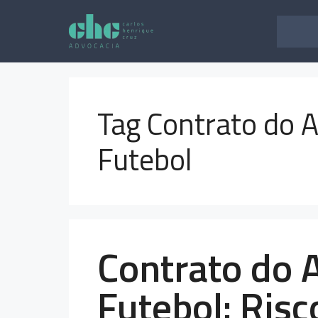
Pular
para
o
conteúdo
Tag Contrato do At
Futebol
Contrato do A
Futebol: Risc