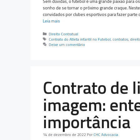
Sem dúvidas, o futebol é uma grande paixão para os
sonho de se tornar o próximo grande craque. Neste
convidados por clubes esportivos para fazer parte d
Leia mais
Categorias
Direito Contratual
Tags
Contrato do Atleta infantil no Futebol
,
contratos
,
direit
Deixe um comentário
Contrato de l
imagem: ente
importância
14 de dezembro de 2022
Por
CHC Advocacia