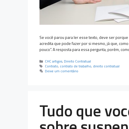
Se você parou para ler esse texto, deve ser porqu
acredita que pode fazer por si mesmo, já que, como
pouco”. A resposta para essa pergunta, porém, co
Categorias
CHC artigos
,
Direito Contratual
Tags
Contrato
,
contrato de trabalho
,
direito contratual
Deixe um comentário
Tudo que voc
sobre suspen