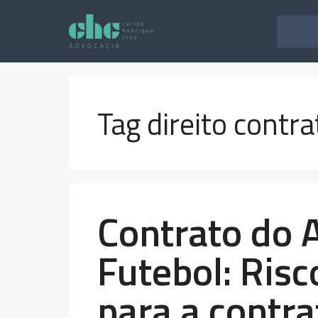
Pular
para
o
conteúdo
Tag direito contra
Contrato do A
Futebol: Risc
para a contr