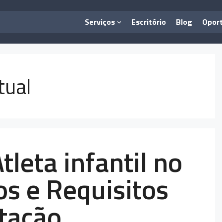
Serviços
Escritório
Blog
Opor
tual
tleta infantil no
os e Requisitos
atação