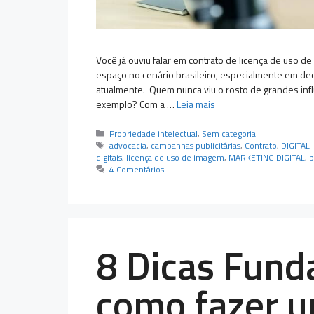
Você já ouviu falar em contrato de licença de uso 
espaço no cenário brasileiro, especialmente em de
atualmente. Quem nunca viu o rosto de grandes infl
exemplo? Com a …
Leia mais
Categorias
Propriedade intelectual
,
Sem categoria
Tags
advocacia
,
campanhas publicitárias
,
Contrato
,
DIGITAL
digitais
,
licença de uso de imagem
,
MARKETING DIGITAL
,
p
4 Comentários
8 Dicas Fund
como fazer 