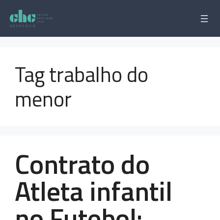
Pular
para
o
conteúdo
Tag trabalho do
menor
Contrato do
Atleta infantil
no Futebol: