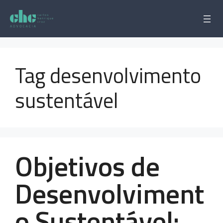
Pular
para
o
conteúdo
Tag desenvolvimento
sustentável
Objetivos de
Desenvolviment
o Sustentável: