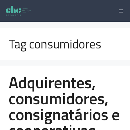
Pular
para
o
conteúdo
Tag consumidores
Adquirentes,
consumidores,
consignatários e