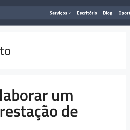
Serviços
Escritório
Blog
Opor
ito
laborar um
prestação de