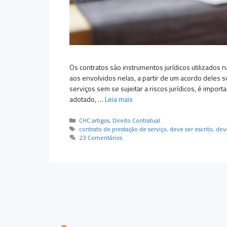
Os contratos são instrumentos jurídicos utilizados
aos envolvidos nelas, a partir de um acordo deles s
serviços sem se sujeitar a riscos jurídicos, é impo
adotado, …
Leia mais
Categorias
CHC artigos
,
Direito Contratual
Tags
contrato de prestação de serviço
,
deve ser escrito
,
deve
23 Comentários