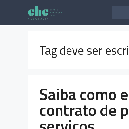
Pular
para
o
conteúdo
Tag deve ser escr
Saiba como e
contrato de 
serviços