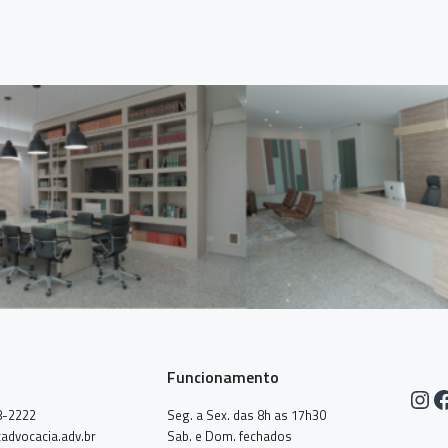
Funcionamento
Ins
F
8-2222
Seg. a Sex. das 8h as 17h30
advocacia.adv.br
Sab. e Dom. fechados