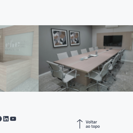
tagram
acebook
LinkedIn
Youtube