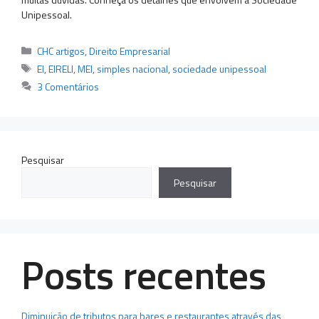
Unipessoal.
Categorias
CHC artigos
,
Direito Empresarial
Tags
EI
,
EIRELI
,
MEI
,
simples nacional
,
sociedade unipessoal
3 Comentários
Pesquisar
Pesquisar
Posts recentes
Diminuição de tributos para bares e restaurantes através das