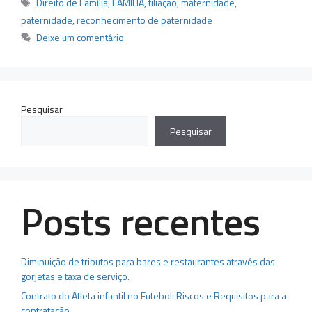
Tags
Direito de Família
,
FAMÍLIA
,
filiação
,
maternidade
,
paternidade
,
reconhecimento de paternidade
Deixe um comentário
Pesquisar
Pesquisar
Posts recentes
Diminuição de tributos para bares e restaurantes através das
gorjetas e taxa de serviço.
Contrato do Atleta infantil no Futebol: Riscos e Requisitos para a
contratação