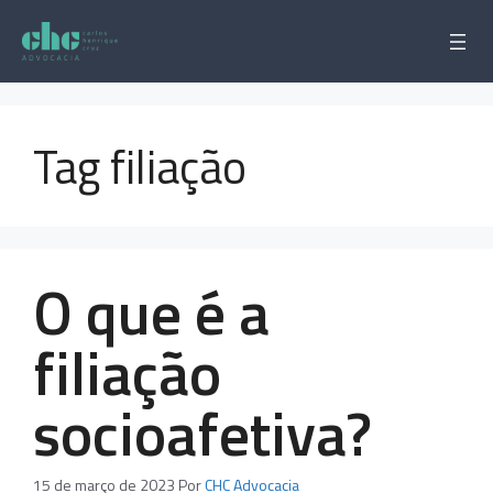
Pular
para
o
conteúdo
Tag filiação
O que é a
filiação
socioafetiva?
15 de março de 2023
Por
CHC Advocacia