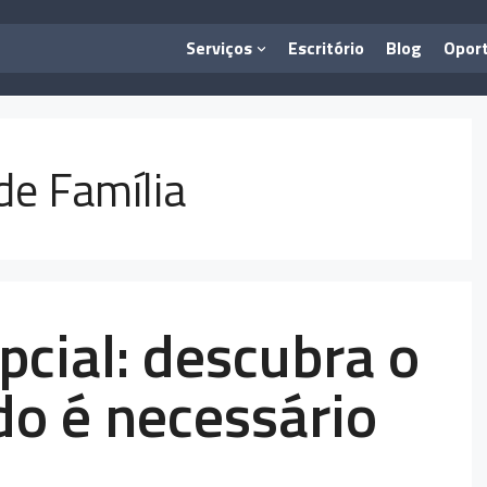
Serviços
Escritório
Blog
Opor
de Família
pcial: descubra o
do é necessário