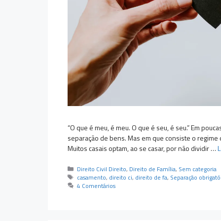
“O que é meu, é meu. O que é seu, é seu.” Em pouca
separação de bens. Mas em que consiste o regime d
Muitos casais optam, ao se casar, por não dividir …
L
Categorias
Direito Civil Direito
,
Direito de Família
,
Sem categoria
Tags
casamento
,
direito ci
,
direito de fa
,
Separação obrigató
4 Comentários