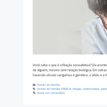
Você sabe o que é a filiação socioafetiva? Ela acont
de alguém, mesmo sem relação biológica. Em outras 
havendo vínculo sanguíneo e genético, o afeto e a 
Categorias
Direito de Família
Tags
Direito de Família
,
FAMÍLIA
,
filiação
,
maternidade
,
pate
Deixe um comentário