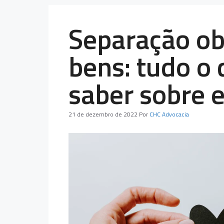
Separação ob
bens: tudo o 
saber sobre 
21 de dezembro de 2022
Por
CHC Advocacia