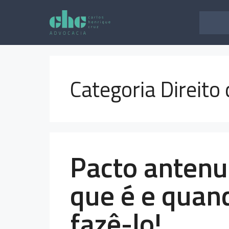
Pular
para
o
conteúdo
Categoria Direito 
Pacto antenu
que é e quan
fazê-lo!