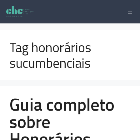
Pular
para
o
conteúdo
Tag honorários
sucumbenciais
Guia completo
sobre
Honorários