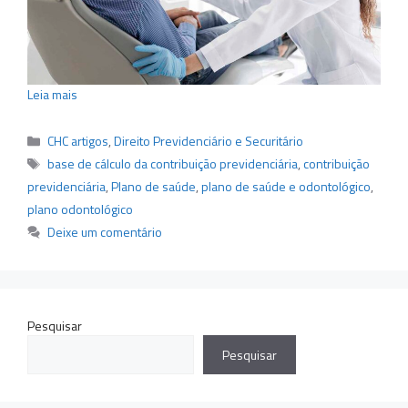
Leia mais
Categorias
CHC artigos
,
Direito Previdenciário e Securitário
Tags
base de cálculo da contribuição previdenciária
,
contribuição
previdenciária
,
Plano de saúde
,
plano de saúde e odontológico
,
plano odontológico
Deixe um comentário
Pesquisar
Pesquisar