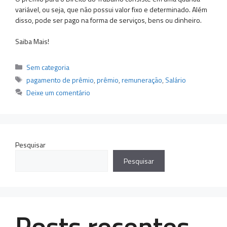
variável, ou seja, que não possui valor fixo e determinado. Além
disso, pode ser pago na forma de serviços, bens ou dinheiro.
Saiba Mais!
Categorias
Sem categoria
Tags
pagamento de prêmio
,
prêmio
,
remuneração
,
Salário
Deixe um comentário
Pesquisar
Pesquisar
Posts recentes