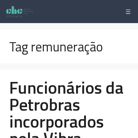
Pular
para
o
conteúdo
Tag remuneração
Funcionários da
Petrobras
incorporados