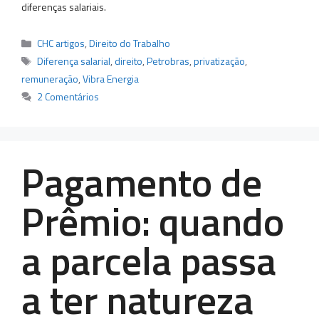
diferenças salariais.
Categorias
CHC artigos
,
Direito do Trabalho
Tags
Diferença salarial
,
direito
,
Petrobras
,
privatização
,
remuneração
,
Vibra Energia
2 Comentários
Pagamento de
Prêmio: quando
a parcela passa
a ter natureza