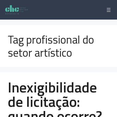
Pular
para
o
conteúdo
Tag profissional do
setor artístico
Inexigibilidade
de licitação:
quando ocorre?