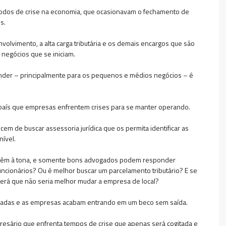
eríodos de crise na economia, que ocasionavam o fechamento de
es.
lvimento, a alta carga tributária e os demais encargos que são
 negócios que se iniciam.
ender – principalmente para os pequenos e médios negócios – é
 país que empresas enfrentem crises para se manter operando.
em de buscar assessoria jurídica que os permita identificar as
nível.
vêm à tona, e somente bons advogados podem responder
uncionários? Ou é melhor buscar um parcelamento tributário? E se
rá que não seria melhor mudar a empresa de local?
madas e as empresas acabam entrando em um beco sem saída.
presário que enfrenta tempos de crise que apenas será cogitada e