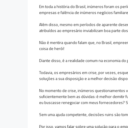
Em toda a história do Brasil, inúmeros foram os p
empresas e falência de inúmeros negócios familiar
Além disso, mesmo em períodos de aparente desenvo
atribuídos ao empresário inviabilizam boa parte dos
Não é mentira quando falam que, no Brasil, empre
coisa de herói!
Diante disso, é a realidade comum na economia do
Todavia, os empresários em crise, por vezes, esquec
soluções a sua disposição e a melhor decisão dispo
No momento de crise, inúmeros questionamentos 
suficientemente bem as dúvidas: é melhor demitir f
eu buscasse renegociar com meus fornecedores? Se
Sem uma ajuda competente, decisões ruins são to
Por isso, vamos falar sobre uma solução para o em