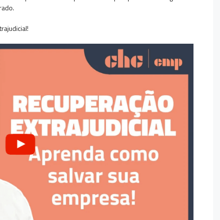
orado.
ajudicial!