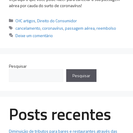
aérea por cauda do surto de coronavírus!
Categorias
CHC artigos
,
Direito do Consumidor
Tags
cancelamento
,
coronavírus
,
passagem aérea
,
reembolso
Deixe um comentário
Pesquisar
Pesquisar
Posts recentes
Diminuição de tributos para bares e restaurantes através das