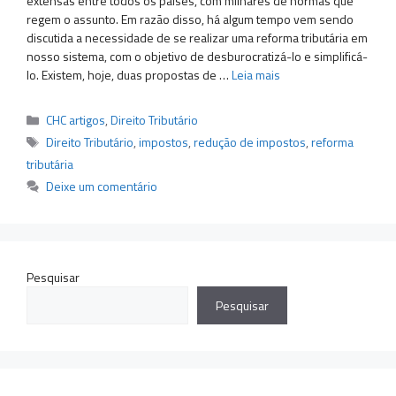
extensas entre todos os países, com milhares de normas que
regem o assunto. Em razão disso, há algum tempo vem sendo
discutida a necessidade de se realizar uma reforma tributária em
nosso sistema, com o objetivo de desburocratizá-lo e simplificá-
lo. Existem, hoje, duas propostas de …
Leia mais
Categorias
CHC artigos
,
Direito Tributário
Tags
Direito Tributário
,
impostos
,
redução de impostos
,
reforma
tributária
Deixe um comentário
Pesquisar
Pesquisar