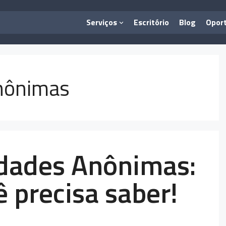
Serviços
Escritório
Blog
Opor
anônimas
edades Anônimas:
 precisa saber!