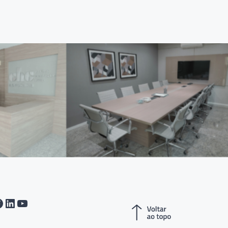
tagram
acebook
LinkedIn
Youtube