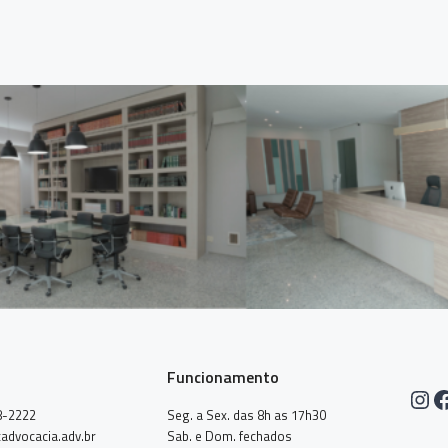
Funcionamento
Ins
F
8-2222
Seg. a Sex. das 8h as 17h30
advocacia.adv.br
Sab. e Dom. fechados