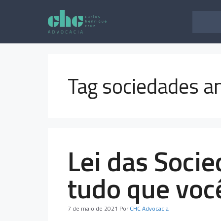
Pular
para
o
conteúdo
Tag sociedades 
Lei das Soci
tudo que você
7 de maio de 2021
Por
CHC Advocacia