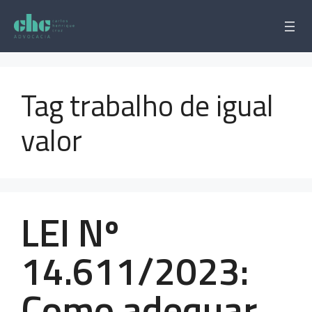
Pular
para
o
conteúdo
Tag trabalho de igual
valor
LEI Nº
14.611/2023:
Como adequar