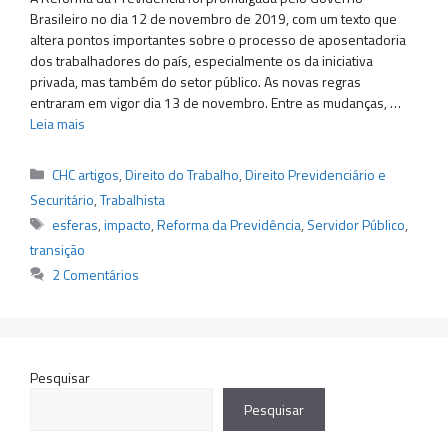
Brasileiro no dia 12 de novembro de 2019, com um texto que
altera pontos importantes sobre o processo de aposentadoria
dos trabalhadores do país, especialmente os da iniciativa
privada, mas também do setor público. As novas regras
entraram em vigor dia 13 de novembro. Entre as mudanças, …
Leia mais
Categorias
CHC artigos
,
Direito do Trabalho
,
Direito Previdenciário e
Securitário
,
Trabalhista
Tags
esferas
,
impacto
,
Reforma da Previdência
,
Servidor Público
,
transição
2 Comentários
Pesquisar
Pesquisar