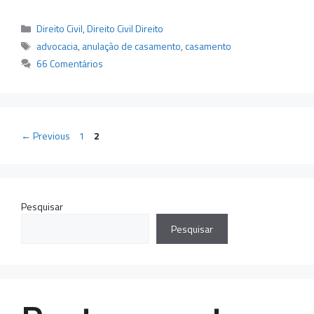
Categorias
Direito Civil
,
Direito Civil Direito
Tags
advocacia
,
anulação de casamento
,
casamento
66 Comentários
Page
Page
←
Previous
1
2
Pesquisar
Pesquisar