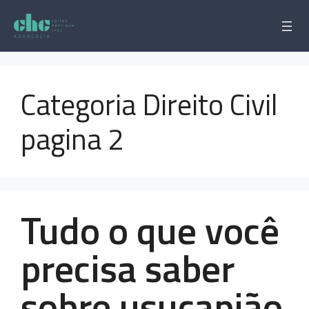
Pular
para
o
conteúdo
Categoria Direito Civil
pagina 2
Tudo o que você
precisa saber
sobre usucapião