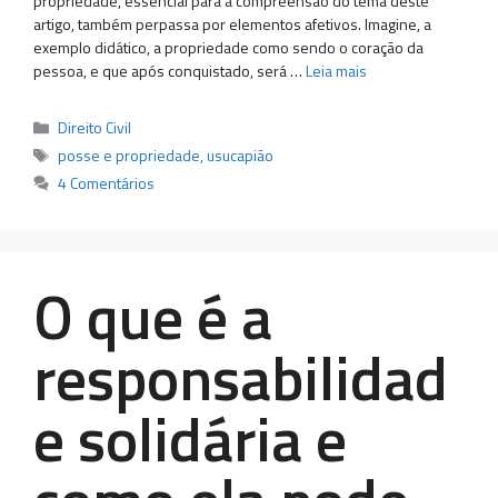
propriedade, essencial para a compreensão do tema deste
artigo, também perpassa por elementos afetivos. Imagine, a
exemplo didático, a propriedade como sendo o coração da
pessoa, e que após conquistado, será …
Leia mais
Categorias
Direito Civil
Tags
posse e propriedade
,
usucapião
4 Comentários
O que é a
responsabilidad
e solidária e