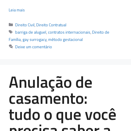
Leia mais
Categorias
Direito Civil
,
Direito Contratual
Tags
barriga de aluguel
,
contratos internacionais
,
Direito de
Família
,
gay surrogacy
,
método gestacional
Deixe um comentário
Anulação de
casamento:
tudo o que você
precisa saber a