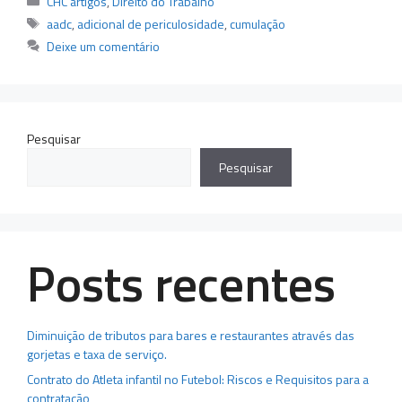
CHC artigos
,
Direito do Trabalho
Tags
aadc
,
adicional de periculosidade
,
cumulação
Deixe um comentário
Pesquisar
Pesquisar
Posts recentes
Diminuição de tributos para bares e restaurantes através das
gorjetas e taxa de serviço.
Contrato do Atleta infantil no Futebol: Riscos e Requisitos para a
contratação