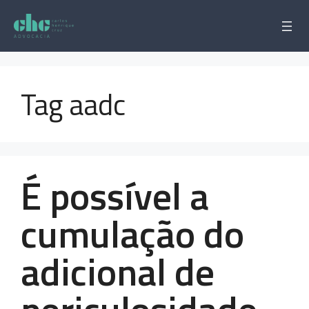
Pular
para
o
conteúdo
Tag aadc
É possível a
cumulação do
adicional de